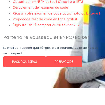
Obtenir son n° NEPH et (ou)
S’inscrire à l’ETG
Déroulement de l’examen du code
Réussir votre examen de code auto, moto ou bateau !
Prepacode test de code en ligne gratuit
Éligibilité CPF À compter du 20 février 2026
Partenaire Rousseau et ENPC/Ediser
Le meilleur rapport qualité-prix, c’est pourtant facile de ne pas
se tromper !
PASS ROUSSEAU
PREPACODE