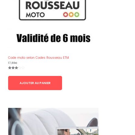
Code moto selon Codes Rousseau ETM
17,98
€
Noté
1
3.00
sur 5
basé
AJOUTER AU PANIER
sur
notation
client