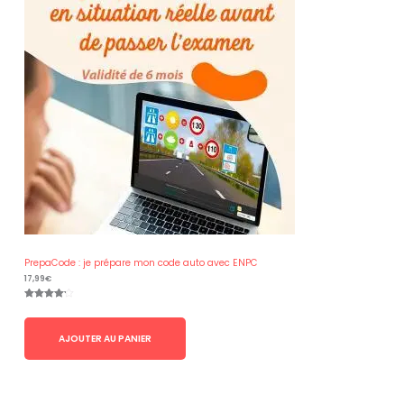
PrepaCode : je prépare mon code auto avec ENPC
17,99
€
Noté
20
4.10
sur 5
basé
sur
AJOUTER AU PANIER
notations
client