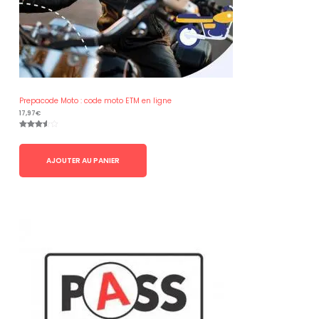
Prepacode Moto : code moto ETM en ligne
17,97
€
Noté
2
3.50
sur 5
basé
AJOUTER AU PANIER
sur
notation
s client