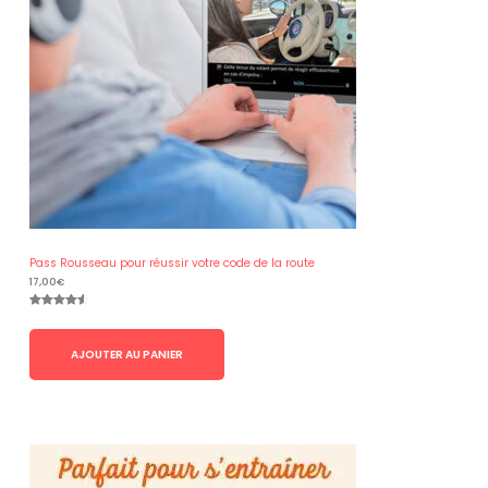
Pass Rousseau pour réussir votre code de la route
17,00
€
Noté
8
4.50
sur 5
basé sur
notations
AJOUTER AU PANIER
client