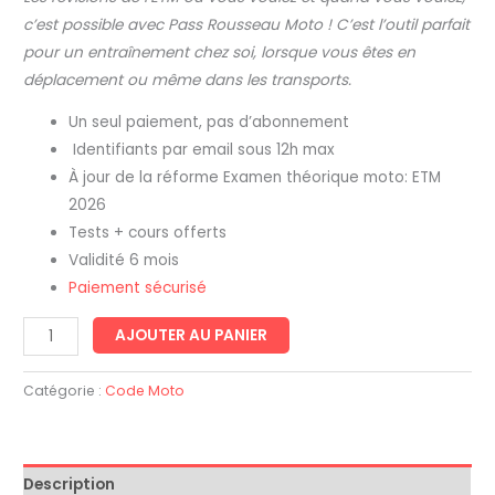
notation
c’est possible avec Pass Rousseau Moto ! C’est l’outil parfait
client
pour un entraînement chez soi, lorsque vous êtes en
déplacement ou même dans les transports.
Un seul paiement, pas d’abonnement
Identifiants par email sous 12h max
À jour de la réforme Examen théorique moto: ETM
2026
Tests + cours offerts
Validité 6 mois
Paiement sécurisé
quantité
AJOUTER AU PANIER
de
Code
Catégorie :
Code Moto
moto
selon
Codes
Description