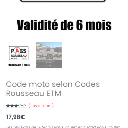
Code moto selon Codes
Rousseau ETM
(
1
avis client)
Noté
1
17,98
€
3.00
sur 5
basé
sur
Les révisions de l’ETM où vous voulez et quand vous voulez,