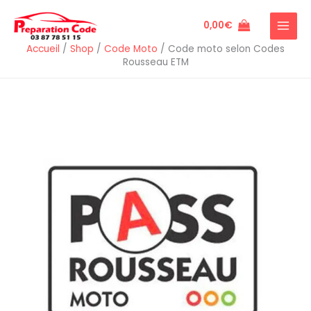
Aller
au
0,00
€
contenu
Accueil
/
Shop
/
Code Moto
/
Code moto selon Codes
Rousseau ETM