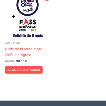
Les
options
peuvent
être
choisies
sur
la
Code Moto
page
Code de la route moto
du
2025 : l’intégrale
produit
Le
Le
34,99
€
30,00
€
prix
prix
initial
actuel
AJOUTER AU PANIER
était :
est :
34,99€.
30,00€.