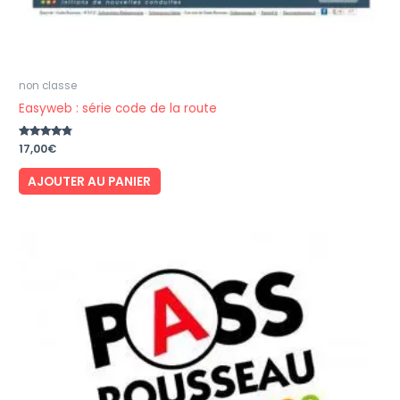
non classe
Easyweb : série code de la route
Note
17,00
€
4.57
sur 5
AJOUTER AU PANIER