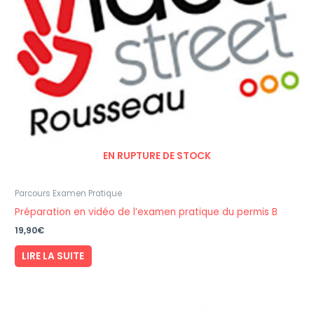
choisies
sur
la
page
du
produit
EN RUPTURE DE STOCK
Parcours Examen Pratique
Préparation en vidéo de l’examen pratique du permis B
19,90
€
LIRE LA SUITE