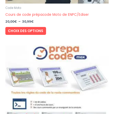
Code Moto
Cours de code prépacode Moto de ENPC/Ediser
Plage
20,00
€
–
30,99
€
de
Ce
prix :
CHOIX DES OPTIONS
20,00€
produit
à
a
30,99€
plusieurs
variations.
Les
options
peuvent
être
choisies
sur
la
page
du