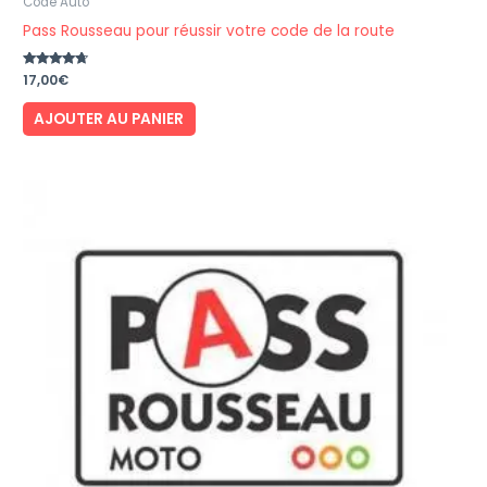
Code Auto
Pass Rousseau pour réussir votre code de la route
Note
17,00
€
4.50
sur 5
AJOUTER AU PANIER