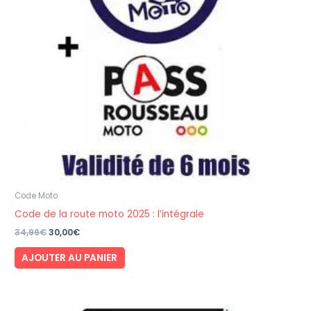
Code Moto
Code de la route moto 2025 : l’intégrale
Le
Le
34,99
€
30,00
€
prix
prix
initial
actuel
AJOUTER AU PANIER
était :
est :
34,99€.
30,00€.