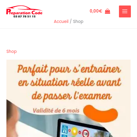
Aller
au
0,00
€
contenu
Accueil
/
Shop
Shop