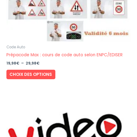
produit
Code Auto
Prépacode Max : cours de code auto selon ENPC/EDISER
Plage
19,98
€
–
29,98
€
de
Ce
prix :
CHOIX DES OPTIONS
19,98€
produit
à
a
29,98€
plusieurs
variations.
Les
options
peuvent
être