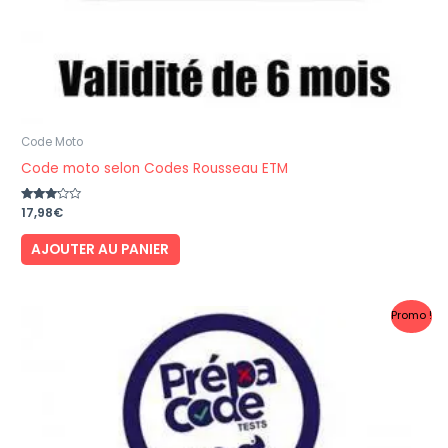
Code Moto
Code moto selon Codes Rousseau ETM
Note
17,98
€
3.00
sur 5
AJOUTER AU PANIER
Promo !