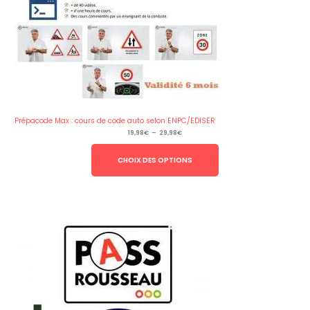
Prépacode Max : cours de code auto selon ENPC/EDISER
Plage
19,98
€
–
29,98
€
de
prix :
19,98€
CHOIX DES OPTIONS
à
29,98€