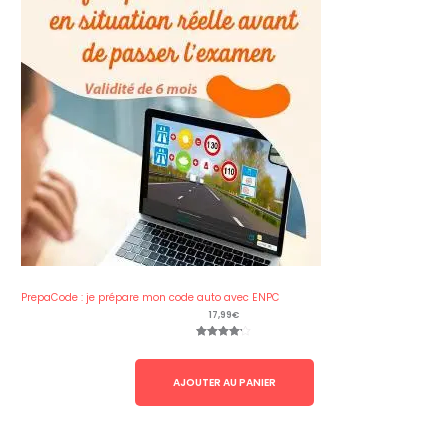
PrepaCode : je prépare mon code auto avec ENPC
17,99
€
Noté
20
4.10
sur 5
basé
sur
AJOUTER AU PANIER
notations
client