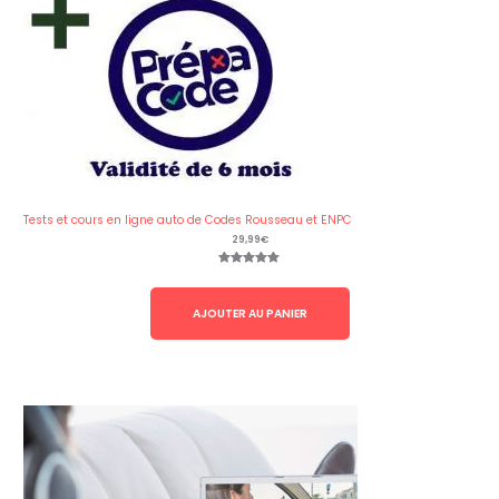
Tests et cours en ligne auto de Codes Rousseau et ENPC
29,99
€
Noté
1
5.00
sur 5 basé
sur
notation
client
AJOUTER AU PANIER