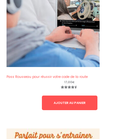
Pass Rousseau pour réussir votre code de la route
17,00
€
Noté
8
4.50
sur 5
basé sur
notations
AJOUTER AU PANIER
client