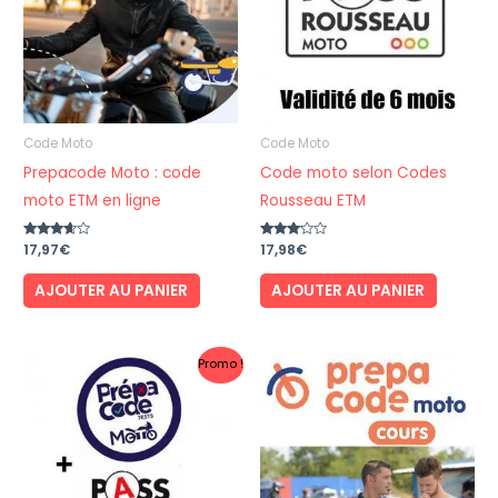
Code Moto
Code Moto
Prepacode Moto : code
Code moto selon Codes
moto ETM en ligne
Rousseau ETM
Note
17,97
€
Note
17,98
€
3.50
3.00
sur 5
sur 5
AJOUTER AU PANIER
AJOUTER AU PANIER
Promo !