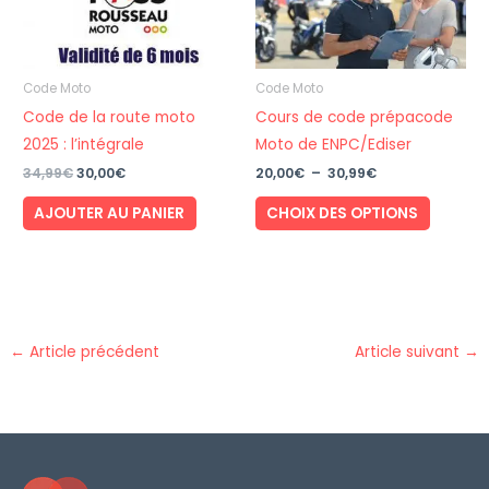
Code Moto
Code Moto
Code de la route moto
Cours de code prépacode
2025 : l’intégrale
Moto de ENPC/Ediser
Le
Le
Plage
34,99
€
30,00
€
20,00
€
–
30,99
€
prix
prix
de
Ce
initial
actuel
prix :
AJOUTER AU PANIER
CHOIX DES OPTIONS
était :
est :
20,00€
produit
34,99€.
30,00€.
à
a
30,99€
plusieur
variatio
Les
←
Article précédent
Article suivant
→
options
peuven
être
choisies
sur