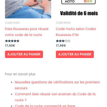
Code Auto
Code Moto
Pass Rousseau pour réussir
Code moto selon Codes
votre code de la route
Rousseau ETM
Note
17,00
€
Note
17,98
€
4.50
3.00
sur 5
sur 5
AJOUTER AU PANIER
AJOUTER AU PANIER
Pour en savoir plus
Nouvelles questions de vérifications sur les premiers
secours
Comment bien réussir son examen du Code de la
route ?
Code de la route commenté en ligne