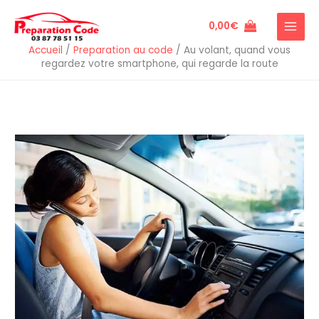
Aller
au
0,00
€
contenu
Accueil
/
Preparation au code
/
Au volant, quand vous
regardez votre smartphone, qui regarde la route